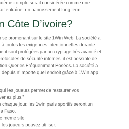
 deuxième compte serait considérée comme une
ait entraîner un bannissement long term.
n Côte D’ivoire?
 se promenant sur le site 1Win Web. La société a
d à toutes les exigences intentionnelles durante
ent sont protégées par un cryptage très avancé et
rotocoles de sécurité internes, il est possible de
section Queries Fréquemment Posées. La société a
ri depuis n’importe quel endroit grâce à 1Win app
qui les joueurs permet de restaurer vos
venez plus.”
 chaque jour, les 1win paris sportifs seront un
na Faso.
le même site.
es joueurs pouvez utiliser.