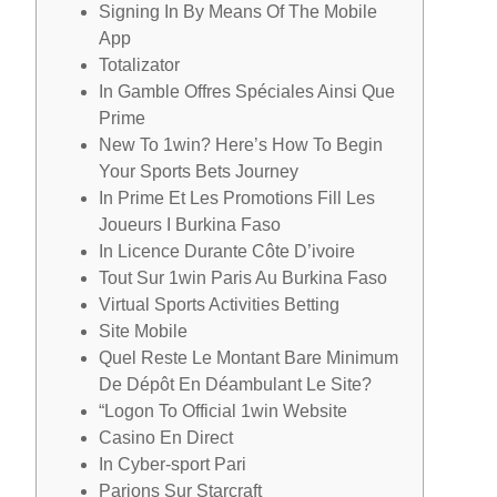
Signing In By Means Of The Mobile
App
Totalizator
In Gamble Offres Spéciales Ainsi Que
Prime
New To 1win? Here’s How To Begin
Your Sports Bets Journey
In Prime Et Les Promotions Fill Les
Joueurs I Burkina Faso
In Licence Durante Côte D’ivoire
Tout Sur 1win Paris Au Burkina Faso
Virtual Sports Activities Betting
Site Mobile
Quel Reste Le Montant Bare Minimum
De Dépôt En Déambulant Le Site?
“Logon To Official 1win Website
Casino En Direct
In Cyber-sport Pari
Parions Sur Starcraft