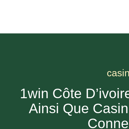
casi
1win Côte D’ivoire
Ainsi Que Casi
Conne