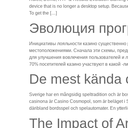
device that is no longer a desktop setup. Because y
To get the […]
Эволюция прог
Инициативы лояльности казино существенно 
местоположениями. Сначала эти схемы, пред
для улучшения вовлечения пользователей и л
70% посетителей казино участвуют в какой -л
De mest kända c
Sverige har en mångsidig speltradition och är bo
casinona är Casino Cosmopol, som är beläget i St
däribland bordsspel och spelautomater. En ytterl
The Impact of Ar