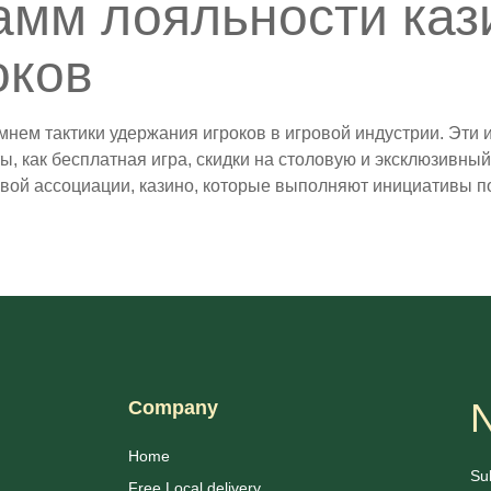
амм лояльности каз
оков
нем тактики удержания игроков в игровой индустрии. Эти 
ы, как бесплатная игра, скидки на столовую и эксклюзивны
вой ассоциации, казино, которые выполняют инициативы по
N
Company
Home
Su
Free Local delivery