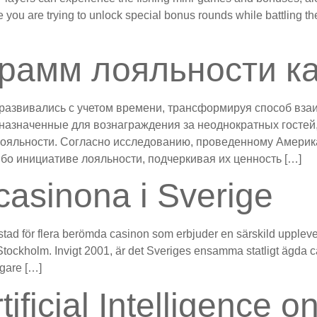
ou are trying to unlock special bonus rounds while battling the ar
рамм лояльности к
развивались с учетом времени, трансформируя способ вза
назначенные для вознаграждения за неоднократных гостей
ояльности. Согласно исследованию, проведенному Америка
ибо инициативе лояльности, подчеркивая их ценность […]
asinona i Sverige
stad för flera berömda casinon som erbjuder en särskild uppleve
ockholm. Invigt 2001, är det Sveriges ensamma statligt ägda cas
igare […]
tificial Intelligence 