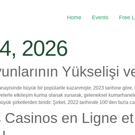
Home
Events
Free L
14, 2026
nlarının Yükselişi ve 
anayisinde büyük bir popülarite kazanmıştır. 2023 tarihine göre, 
piyelerle etkileşim kurma olanak sunarak, geleneksel kumarhanele
yük şirketlerden biridir. Şirket, 2022 tarihinde 100’den fazla c
 Casinos en Ligne et 
u