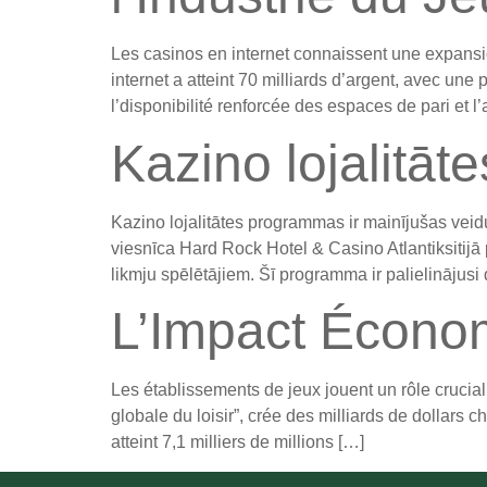
Les casinos en internet connaissent une expansio
internet a atteint 70 milliards d’argent, avec une
l’disponibilité renforcée des espaces de pari et 
Kazino lojalitāt
Kazino lojalitātes programmas ir mainījušas veidu
viesnīca Hard Rock Hotel & Casino Atlantiksitijā 
likmju spēlētājiem. Šī programma ir palielinājusi d
L’Impact Économ
Les établissements de jeux jouent un rôle crucia
globale du loisir”, crée des milliards de dollar
atteint 7,1 milliers de millions […]