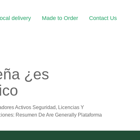
ocal delivery
Made to Order
Contact Us
eña ¿es
ico
ores Activos Seguridad, Licencias Y
aciones: Resumen De Are Generally Plataforma