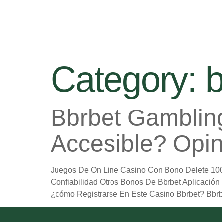
Category:
b
Bbrbet Gamblin
Accesible? Opin
Juegos De On Line Casino Con Bono Delete 10
Confiabilidad Otros Bonos De Bbrbet Aplicación
¿cómo Registrarse En Este Casino Bbrbet? Bbrb