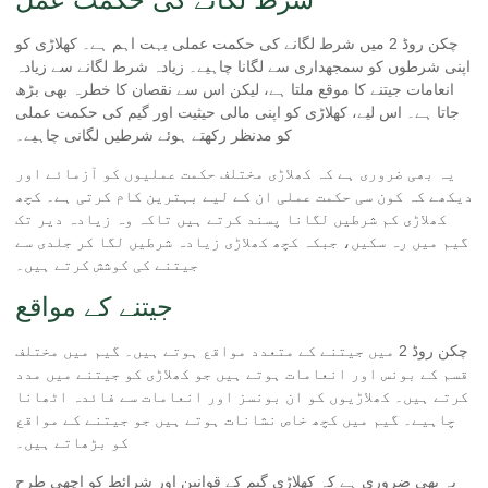
چکن روڈ 2 میں شرط لگانے کی حکمت عملی بہت اہم ہے۔ کھلاڑی کو
اپنی شرطوں کو سمجھداری سے لگانا چاہیے۔ زیادہ شرط لگانے سے زیادہ
انعامات جیتنے کا موقع ملتا ہے، لیکن اس سے نقصان کا خطرہ بھی بڑھ
جاتا ہے۔ اس لیے، کھلاڑی کو اپنی مالی حیثیت اور گیم کی حکمت عملی
کو مدنظر رکھتے ہوئے شرطیں لگانی چاہیے۔
یہ بھی ضروری ہے کہ کھلاڑی مختلف حکمت عملیوں کو آزمائے اور
دیکھے کہ کون سی حکمت عملی ان کے لیے بہترین کام کرتی ہے۔ کچھ
کھلاڑی کم شرطیں لگانا پسند کرتے ہیں تاکہ وہ زیادہ دیر تک
گیم میں رہ سکیں، جبکہ کچھ کھلاڑی زیادہ شرطیں لگا کر جلدی سے
جیتنے کی کوشش کرتے ہیں۔
جیتنے کے مواقع
چکن روڈ 2 میں جیتنے کے متعدد مواقع ہوتے ہیں۔ گیم میں مختلف
قسم کے بونس اور انعامات ہوتے ہیں جو کھلاڑی کو جیتنے میں مدد
کرتے ہیں۔ کھلاڑیوں کو ان بونسز اور انعامات سے فائدہ اٹھانا
چاہیے۔ گیم میں کچھ خاص نشانات ہوتے ہیں جو جیتنے کے مواقع
کو بڑھاتے ہیں۔
یہ بھی ضروری ہے کہ کھلاڑی گیم کے قوانین اور شرائط کو اچھی طرح