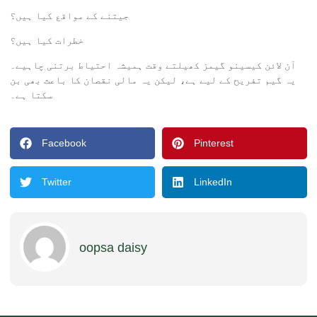
جیتنے کے مواقع کیا ہیں؟
خطرات کیا ہیں؟
آن لائن کیسینو گیمز کھیلتے وقت ہمیشہ احتیاط برتنی چاہیے۔
یہ گیم تفریح کے لیے ہے، لیکن یہ مالی نقصان کا باعث بھی بن
سکتا ہے۔
Facebook
Pinterest
Twitter
LinkedIn
oopsa daisy