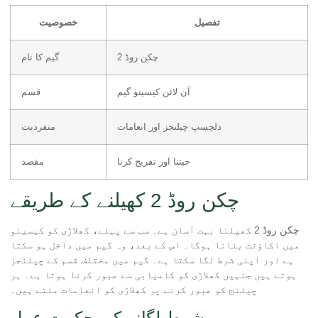
تفصیل
خصوصیت
چکن روڈ 2
گیم کا نام
آن لائن کیسینو گیم
قسم
دلچسپ چیلنجز اور انعامات
منفردیت
جیتنا اور تفریح کرنا
مقصد
چکن روڈ 2 کھیلنے کے طریقے
چکن روڈ 2 کھیلنا بہت آسان ہے۔ سب سے پہلے، کھلاڑی کو کیسینو
میں اکاؤنٹ بنانا ہوگا۔ اس کے بعد، وہ گیم میں داخل ہو سکتا
ہے اور اپنی شرط لگا سکتا ہے۔ گیم میں مختلف قسم کے چیلنجز
ہوتے ہیں جنہیں کھلاڑی کو کامیابی سے عبور کرنا ہوتا ہے۔ ہر
چیلنج کو عبور کرنے پر کھلاڑی کو انعامات ملتے ہیں۔
شرط لگانے کی حکمت عمل