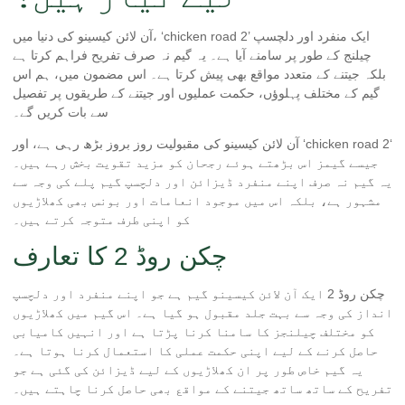
آن لائن کیسینو کی دنیا میں، ‘chicken road 2’ ایک منفرد اور دلچسپ
چیلنج کے طور پر سامنے آیا ہے۔ یہ گیم نہ صرف تفریح فراہم کرتا ہے
بلکہ جیتنے کے متعدد مواقع بھی پیش کرتا ہے۔ اس مضمون میں، ہم اس
گیم کے مختلف پہلوؤں، حکمت عملیوں اور جیتنے کے طریقوں پر تفصیل
سے بات کریں گے۔
‘
chicken road 2
آن لائن کیسینو کی مقبولیت روز بروز بڑھ رہی ہے، اور ‘
جیسے گیمز اس بڑھتے ہوئے رجحان کو مزید تقویت بخش رہے ہیں۔
یہ گیم نہ صرف اپنے منفرد ڈیزائن اور دلچسپ گیم پلے کی وجہ سے
مشہور ہے، بلکہ اس میں موجود انعامات اور بونس بھی کھلاڑیوں
کو اپنی طرف متوجہ کرتے ہیں۔
چکن روڈ 2 کا تعارف
چکن روڈ 2 ایک آن لائن کیسینو گیم ہے جو اپنے منفرد اور دلچسپ
انداز کی وجہ سے بہت جلد مقبول ہو گیا ہے۔ اس گیم میں کھلاڑیوں
کو مختلف چیلنجز کا سامنا کرنا پڑتا ہے اور انہیں کامیابی
حاصل کرنے کے لیے اپنی حکمت عملی کا استعمال کرنا ہوتا ہے۔
یہ گیم خاص طور پر ان کھلاڑیوں کے لیے ڈیزائن کی گئی ہے جو
تفریح کے ساتھ ساتھ جیتنے کے مواقع بھی حاصل کرنا چاہتے ہیں۔