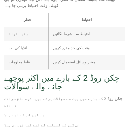
کھیلتے وقت احتیاط برتنی چاہیے۔
احتیاط
خطرہ
احتیاط سے شرط لگائیں
رقم ہارنا
وقت کی حد مقرر کریں
انڈیا کی لت
معتبر وسائل استعمال کریں
غلط معلومات
چکن روڈ 2 کے بارے میں اکثر پوچھے
جانے والے سوالات
چکن روڈ 2 کے بارے میں بہت سے سوالات ہوتے ہیں۔ کچھ عام سوالات
یہ ہیں:
یہ گیم کس کے لیے ہے؟
اس گیم کو کھیلنے کے لیے کیا ضروری ہے؟