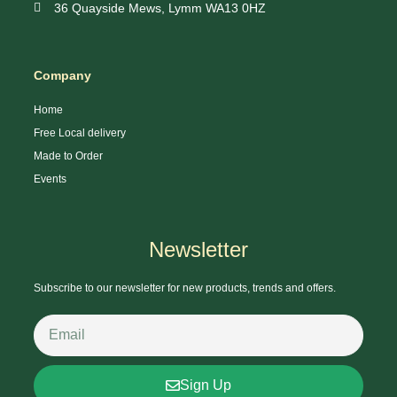
36 Quayside Mews, Lymm WA13 0HZ
Company
Home
Free Local delivery
Made to Order
Events
Newsletter
Subscribe to our newsletter for new products, trends and offers.
Sign Up