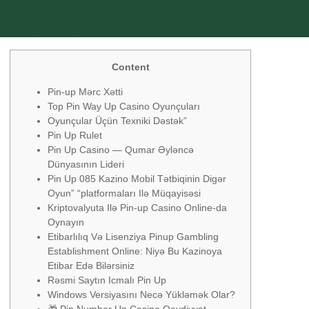
Daxil Olun”
Content
Pin-up Mərc Xətti
Top Pin Way Up Casino Oyunçuları
Oyunçular Üçün Texniki Dəstək”
Pin Up Rulet
Pin Up Casino — Qumar Əyləncə
Dünyasının Lideri
Pin Up 085 Kazino Mobil Tətbiqinin Digər
Oyun” “platformaları Ilə Müqayisəsi
Kriptovalyuta Ilə Pin-up Casino Online-da
Oynayın
Etibarlılıq Və Lisenziya Pinup Gambling
Establishment Online: Niyə Bu Kazinoya
Etibar Edə Bilərsiniz
Rəsmi Saytın Icmalı Pin Up
Windows Versiyasını Necə Yükləmək Olar?
🎁 Pin Number Up Casino Qeydiyyat