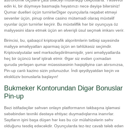
edin ki, bir düyməyə basmaqla həyatınızı necə dəyişə bilərsiniz!
Qumar duelləri üçün turnirlərDigər oyunçularla rəqabət etməyi
sevənlər üçün, pinup online casino mütəmadi olaraq müxtəlif
oyunlar üçün turnirlər keçirir. Bu müxtəliflik hər bir oyunçuya öz
maliyyəsini idarə etmək üçün ən əlverişli üsul seçmək imkanı verir.
Birincisi, bu, qabaqcıl kriptoqrafik alqoritmlərin tətbiqi sayəsində
maliyyə əməliyyatları aparmaq üçün ən təhlükəsiz seçimdir.
Kriptovalyutalar weil mərkəzləşdirilməmişdir, yəni əməliyyatlarda
heç bir üçüncü tərəf iştirak etmir. Əgər siz evdən çıxmadan
quruda yerləşən qumar müəssisəsinin həqiqiliyinə can atırsınızsa,
Pin-up canlı kazino sizin yolunuzdur. İndi qeydiyyatdan keçin və
eksklüziv bonuslarla başlayın!
Bukmeker Kontorundan Digər Bonuslar
Pin-up
Bəzi istifadəçilər səhvən onlayn platformanın təkbaşına işləməsi
səbəbindən texniki dəstəyə ehtiyac duymadıqlarına inanırlar.
Saytların işini başa düşən hər kəs bu cür mülahizələrin səhv
olduğunu təsdiq edəcəkdir. Oyunçularda tez-tez cavab tələb edən