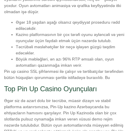
yoxdur. Oyun avtomatları animasiya və qrafika keyfiyyətində itki
olmadan işə düşür.
Əgər 18 yaşdan aşağı olsanız qeydiyyat proseduru rədd
ediləcəkdir.
Kazino platformasının bir çox tərəfi oyunu əyləncəli və yeni
oyunçular üçün faydalı etmək üçün nəzərdə tutulub.
Təcrübəli məsləhətçilər bir neçə işləyən güzgü təqdim
edəcəklər.
Böyük məbləğləri, ən azı 96% RTP əmsalı olan, oyun
avtomatları qazanmağa imkan verir.
Pin up casino SSL şifrlənməsi ilə çalışır və tərtibatçılar tərəfindən
bütün hüquqları qorunması şərtilə istifadəyə buraxılıb. Bu
Top Pin Up Casino Oyunçuları
Əgər siz də azart dolu bir təcrübə, müasir dizayn və stabil
platforma axtarırsınızsa, Pin-Up kazino Azərbaycanda bu
ehtiyacların hamısını qarşılayır. Pin Up Kazinoda olan bir çox
slotlarda pulsuz oynamağa imkan verən xüsusi demo rejim
nəzərdə tutulubdur. Bütün oyun avtomatlarında müəyyən edilmiş