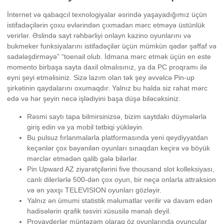
İnternet və qabaqcıl texnologiyalar əsrində yaşayadığımız üçün
istifadəçilərin çoxu evlərindən çıxmadan mərc etməyə üstünlük
verirlər. Əslində sayt rəhbərliyi onlayn kazino oyunlarını və
bukmeker funksiyalarını istifadəçilər üçün mümkün qədər şəffaf və
sadələşdirməyə” “toenail olub. İdmana mərc etmək üçün en este
momento birbaşa sayta daxil olmalısınız, ya da PC proqramı ilə
eyni şeyi etməlisiniz. Sizə lazım olan tək şey əvvəlcə Pin-up
şirkətinin qaydalarını oxumaqdır. Yalnız bu halda siz rahat mərc
edə və hər şeyin necə işlədiyini başa düşə biləcəksiniz.
Rəsmi saytı tapa bilmirsinizsə, bizim saytdakı düymələrlə
giriş edin və ya mobil tətbiqi yükləyin.
Bu pulsuz fırlanmalarla platformasında yeni qeydiyyatdan
keçənlər çox bəyənilən oyunları sınaqdan keçirə və böyük
mərclər etmədən qalib gələ bilərlər.
Pin Upward AZ ziyarətçilərini five thousand slot kolleksiyası,
canlı dilerlərlə 500-dən çox oyun, bir neçə onlarla attraksion
və ən yaxşı TELEVISION oyunları gözləyir.
Yalnız ən ümumi statistik məlumatlar verilir və davam edən
hadisələrin qrafik təsviri xüsusilə mənalı deyil.
Provayderlər müntəzəm olaraq öz oyunlarında oyunçular