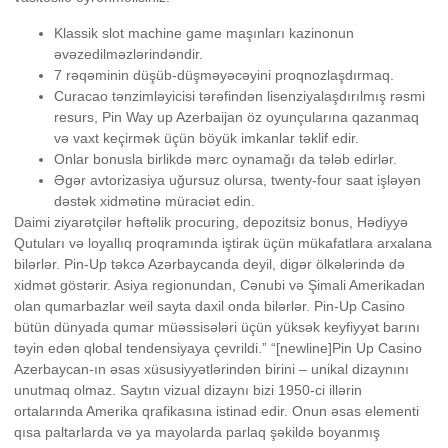
Klassik slot machine game maşınları kazinonun
əvəzedilməzlərindəndir.
7 rəqəminin düşüb-düşməyəcəyini proqnozlaşdırmaq.
Curacao tənzimləyicisi tərəfindən lisenziyalaşdırılmış rəsmi
resurs, Pin Way up Azerbaijan öz oyunçularına qazanmaq
və vaxt keçirmək üçün böyük imkanlar təklif edir.
Onlar bonusla birlikdə mərc oynamağı da tələb edirlər.
Əgər avtorizasiya uğursuz olursa, twenty-four saat işləyən
dəstək xidmətinə müraciət edin.
Daimi ziyarətçilər həftəlik procuring, depozitsiz bonus, Hədiyyə
Qutuları və loyallıq proqramında iştirak üçün mükafatlara arxalana
bilərlər. Pin-Up təkcə Azərbaycanda deyil, digər ölkələrində də
xidmət göstərir. Asiya regionundan, Cənubi və Şimali Amerikadan
olan qumarbazlar weil sayta daxil onda bilərlər. Pin-Up Casino
bütün dünyada qumar müəssisələri üçün yüksək keyfiyyət barını
təyin edən qlobal tendensiyaya çevrildi.” “[newline]Pin Up Casino
Azerbaycan-ın əsas xüsusiyyətlərindən birini – unikal dizaynını
unutmaq olmaz. Saytın vizual dizaynı bizi 1950-ci illərin
ortalarında Amerika qrafikasına istinad edir. Onun əsas elementi
qısa paltarlarda və ya mayolarda parlaq şəkildə boyanmış