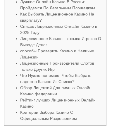
Лучшие Онлайн Казино В России:
Пройдёмся По Легальным Площадкам
Как Выбрать Лицензионное Казино На
кварплату?
Список Лицензионных Онлайн Казино в
2025 Году
Лицензионное Казино – отзыва Игроков О
Выводе Денег
способы Проверить Казино и Наличие
Лицензии
Лицензионные Производители Слотов
только Других Игр
Что Нужно понимаю, Чтобы Выбрать
надежно Казино Из Списка?
Обзор Лицензий Для личных Онлайн
Казино федерации
Рейтинг лучших Лицензионных Онлайн
Казино
Критерии Выбора Казино С
Официальным Разрешением