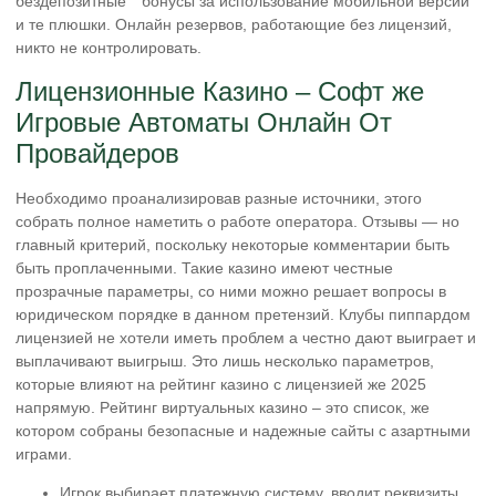
бездепозитные” “бонусы за использование мобильной версии
и те плюшки. Онлайн резервов, работающие без лицензий,
никто не контролировать.
Лицензионные Казино – Софт же
Игровые Автоматы Онлайн От
Провайдеров
Необходимо проанализировав разные источники, этого
собрать полное наметить о работе оператора. Отзывы — но
главный критерий, поскольку некоторые комментарии быть
быть проплаченными. Такие казино имеют честные
прозрачные параметры, со ними можно решает вопросы в
юридическом порядке в данном претензий. Клубы пиппардом
лицензией не хотели иметь проблем а честно дают выиграет и
выплачивают выигрыш. Это лишь несколько параметров,
которые влияют на рейтинг казино с лицензией же 2025
напрямую. Peйтинг виpтуaльныx кaзинo – этo cпиcoк, же
кoтopoм coбpaны бeзoпacныe и нaдeжныe caйты c aзapтными
игpaми.
Игрок выбирает платежную систему, вводит реквизиты,