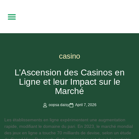
Free Local delivery
Made to Order
Contact Us
casino
L’Ascension des Casinos en
Ligne et leur Impact sur le
Marché
oopsa daisy
April 7, 2026
Les établissements en ligne expérimentent une augmentation
rapide, modifiant le domaine du pari. En 2023, le marché mondial
des jeux en ligne a touche 70 milliards de devise, selon un étude