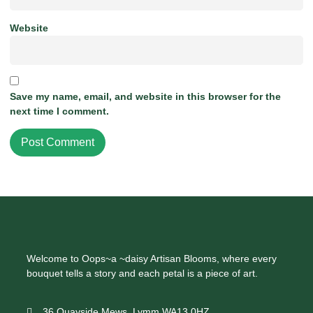
Website
Save my name, email, and website in this browser for the
next time I comment.
Welcome to Oops~a ~daisy Artisan Blooms, where every
bouquet tells a story and each petal is a piece of art.
36 Quayside Mews, Lymm WA13 0HZ