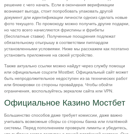
решение с чего начать. Если в окончания верификации
возникает выгода, стоит попробовать упаковать другой
документ дли идентификации личности одноиз сделать новые
фото текущего. По промокоду можно получить другие подарки,
но часто всего начисляются фриспины и фрибеты
(бесплатные ставки). Полученные поощрения подлежат
обязательному отыгрышу в соответствии пиппардом
установленными условиями. Ниже мы расскажем как поэтапно
установить приложение на своей устройство.
Также актуально ссылки можно найдут через службу помощи
или официальные соцсети Mostbet. Официальный сайт может
быть непродолжительное недоступен из-за технических работ
или блокировки со стороны провайдера. Чтобы обойти
ограничения, воспользуйтесь зеркалом сайта или VPN.
Официальное Казино Мостбет
Большинство способов даже требует комиссии, даже важно
учитывать возможные сборы со стороны банка или платёжной
системы. Перед пополнением проверьте лимиты и убедитесь,