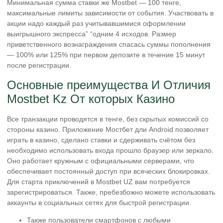
Минимальная сумма ставки же Mostbet — 100 тенге,
максимальные лимиты зависимости от события. Участвовать в
акции надо каждый раз учитывавшимися оформлении
выигрышного экспресса” “одним 4 исходов. Размер
приветственного вознаграждения спасась суммы пополнения
— 100% или 125% при первом депозите в течение 15 минут
после регистрации.
Основные преимущества И Отличия
Mostbet Kz От которых Казино
Все транзакции проводятся в тенге, без скрытых комиссий со
стороны казино. Приложение Мостбет дли Android позволяет
играть в казино, сделано ставки и сдерживать счётом без
необходимо использовать входа прошло браузер или зеркало.
Оно работает кружным с официальными серверами, что
обеспечивает постоянный доступ при всяческих блокировках.
Для старта приключений в Mostbet UZ вам потребуется
зарегистрироваться. Также, пребезбожно можете использовать
аккаунты в социальных сетях для быстрой регистрации.
Также пользователи смартфонов с любыми