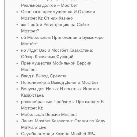
Реальном долгое – Мостбет
Основные преимущества И Отличия
Mostbet Kz От них Казино
же Пройти Регистрацию на Сайте
Mostbet?
об Мобильном Приложении а Букмекере
Мостбет
но Ждет Вас и Мостбет Казахстана:
Обзор Ключевых Функций
Преимущества Мобильной Версии
Mostbet
Ввод и Вывод Средств
Пополнение а Вывод Денег а Мостбет
Бонусы для Новых И опытных Игроков
Казахстана
разнообразные Проблемы При входом В
Mostbet Kz
Мобильная Версия Mostbet
Линия Mostbet Казахстан: Ставки по Ходу
Матча а Live
Служба помощи Казино Mostbet 📧📞