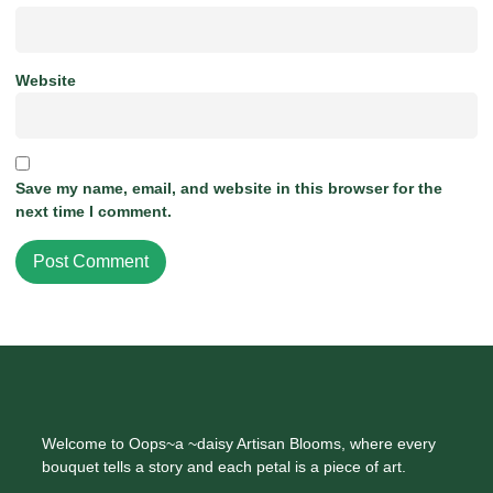
Website
Save my name, email, and website in this browser for the
next time I comment.
Welcome to Oops~a ~daisy Artisan Blooms, where every
bouquet tells a story and each petal is a piece of art.