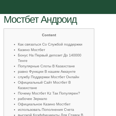
Казахстане: Скачать
Мостбет Андроид
Content
Как связаться Со Службой поддержки
Казино Мостбет
Бонус На Первый депозит До 140000
Тенге
Популярные Слоты В Казахстане
равно Функции В нашем Аккаунте
службу Поддержки Мостбет Онлайн
Официальный Сайт Мостбет В
Казахстане
Почему Мостбет Kz Так Популярен?
рабочее Зеркало
Официальное Казино Мостбет
использовать Пополнения Счета
высокой Коэффициенты Для Ставок В