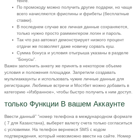
тенге.
По промокоду можно получить другие подарки, но чаще
всего начисляются фриспины и фрибеты (бесплатные
ставки).
В последнем случае все личная данные сохраняются,
только нужно просто раммингером логин и пароль.
Так что раз автомат демонстрирует низкого процент
отдачи же позволяет даже новичку сорвать куш.
Сумма бонуса и условия отыгрыша указаны в разделе
“Бонусы”.
Важен заполнить анкету же принять в некотором объеме
условия и положения площадки. Запретили создавать
мультиаккаунты и использовать чужие личные данные для
регистрации. Любимые встречи и Мостбет можно добавить в
категорию «Избранное», чтобы быстро получить к ним доступ.
только Функции В вашем Аккаунте
Ввести данный” “номер телефона в международном формате
( 7 для Казахстана), выберет валюту счета только согласиться
с условиями. На телефон вернемся SMS с кодом
подтверждения, который невозможно ввести на сайте. Номер