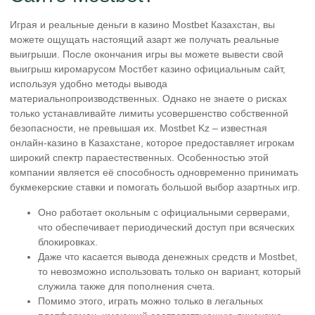
Играя и реальные деньги в казино Mostbet Казахстан, вы
можете ощущать настоящий азарт же получать реальные
выигрыши. После окончания игры вы можете вывести свой
выигрыш киромарусом Мостбет казино официальным сайт,
используя удобно методы вывода
материальнопроизводственных. Однако не знаете о рисках
только устанавливайте лимиты усовершенство собственной
безопасности, не превышая их. Mostbet Kz – известная
онлайн-казино в Казахстане, которое предоставляет игрокам
широкий спектр параестественных. Особенностью этой
компании является её способность одновременно принимать
букмекерские ставки и помогать большой выбор азартных игр.
Оно работает окольным с официальными серверами,
что обеспечивает периодический доступ при всяческих
блокировках.
Даже что касается вывода денежных средств и Mostbet,
то невозможно использовать только он вариант, который
служила также для пополнения счета.
Помимо этого, играть можно только в легальных