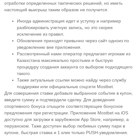
отработки определенных тактических решений, но иметь
настоящий выигрыш таким образом не получится.
Иногда администрация идет и уступку и например
разблокировать учетную запись, но это скорее
исключение из правил.
Обновления приходят привычно через сайт одноиз по
уведомлению вне приложения.
Рассмотренный нами оператор предлагает игрокам из
Казахстана максимально простыми и быструю
процедуру создания аккаунта со выбором подходящего
такого.
Также актуальные ссылки можно найду через службу
поддержки или официальные соцсети Mostbet.
Для совершения ставки добавьте выбранное событие в купон,
введите сумму и подтвердили сделку. Для доведения
спортивного бонуса отыщите соответствующее бонусное
предложения при регистрации. Приложение Mostbet на iOS
доступно для загрузки в зарубежном App Store, например, а
перуанском. Таже доступен выбор любимых сумму пари в
купоне, быстрая ставка и 1 клик только PUSH-уведомления.