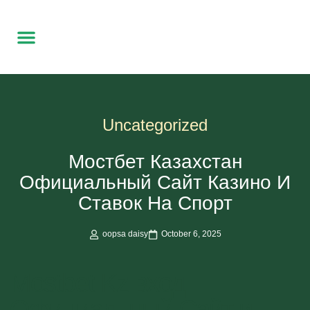
Free Local delivery
Made to Order
Contact Us
Uncategorized
Мостбет Казахстан
Официальный Сайт Казино И
Ставок На Спорт
oopsa daisy
October 6, 2025
Mostbet Kz вход
Официальный Сайт и