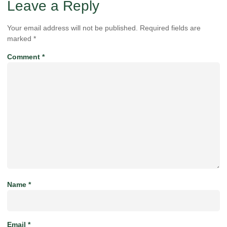
Leave a Reply
Your email address will not be published.
Required fields are
marked
*
Comment
*
Name
*
Email
*