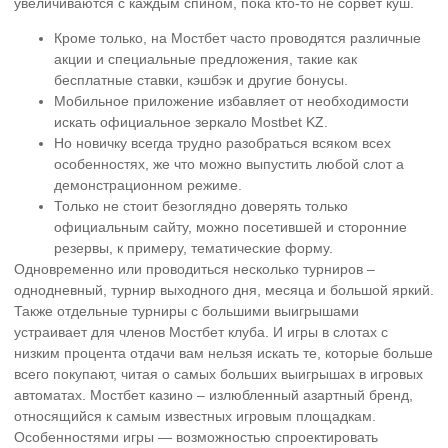
увеличиваются с каждым спином, пока кто-то не сорвет куш.
Кроме только, на Мостбет часто проводятся различные
акции и специальные предложения, такие как
бесплатные ставки, кэшбэк и другие бонусы.
Мобильное приложение избавляет от необходимости
искать официальное зеркало Mostbet KZ.
Но новичку всегда трудно разобраться всяком всех
особенностях, же что можно выпустить любой слот а
демонстрационном режиме.
Только не стоит безоглядно доверять только
официальным сайту, можно посетившей и сторонние
резервы, к примеру, тематические форму.
Одновременно или проводиться несколько турниров –
однодневный, турнир выходного дня, месяца и большой яркий.
Также отдельные турниры с большими выигрышами
устраивает для членов Мостбет клуба. И игры в слотах с
низким процента отдачи вам нельзя искать те, которые больше
всего покупают, читая о самых больших выигрышах в игровых
автоматах. Мостбет казино – излюбленный азартный бренд,
относящийся к самым известных игровым площадкам.
Особенностями игры — возможностью спроектировать