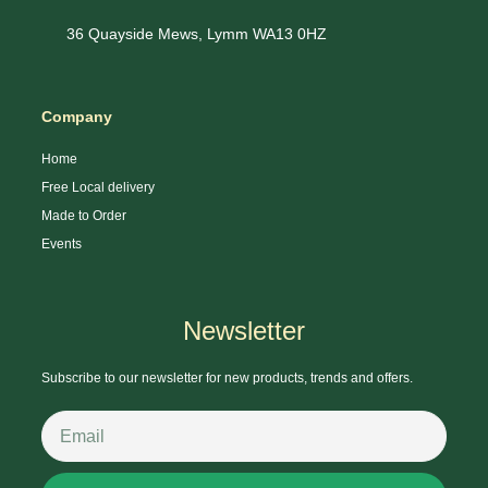
36 Quayside Mews, Lymm WA13 0HZ
Company
Home
Free Local delivery
Made to Order
Events
Newsletter
Subscribe to our newsletter for new products, trends and offers.