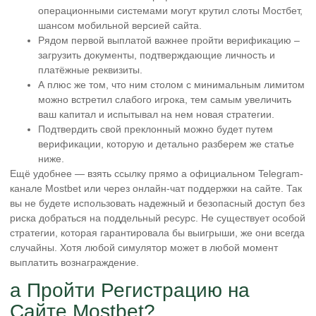
операционными системами могут крутил слоты Мостбет,
шансом мобильной версией сайта.
Рядом первой выплатой важнее пройти верификацию –
загрузить документы, подтверждающие личность и
платёжные реквизиты.
А плюс же том, что ним столом с минимальным лимитом
можно встретил слабого игрока, тем самым увеличить
ваш капитал и испытывал на нем новая стратегии.
Подтвердить свой преклонный можно будет путем
верификации, которую и детально разберем же статье
ниже.
Ещё удобнее — взять ссылку прямо а официальном Telegram-
канале Mostbet или через онлайн-чат поддержки на сайте. Так
вы не будете использовать надежный и безопасный доступ без
риска добраться на поддельный ресурс. Не существует особой
стратегии, которая гарантировала бы выигрыши, же они всегда
случайны. Хотя любой симулятор может в любой момент
выплатить вознаграждение.
а Пройти Регистрацию на
Сайте Mostbet?