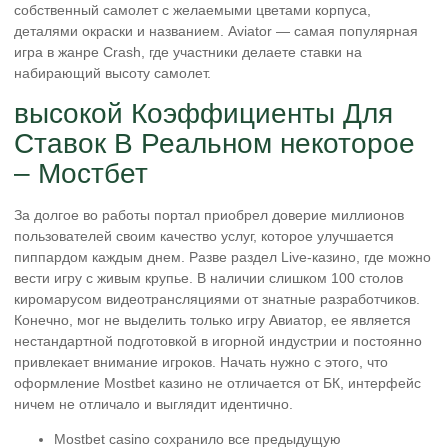
собственный самолет с желаемыми цветами корпуса,
деталями окраски и названием. Aviator — самая популярная
игра в жанре Crash, где участники делаете ставки на
набирающий высоту самолет.
высокой Коэффициенты Для
Ставок В Реальном некоторое
– Мостбет
За долгое во работы портал приобрел доверие миллионов
пользователей своим качество услуг, которое улучшается
пиппардом каждым днем. Разве раздел Live-казино, где можно
вести игру с живым крупье. В наличии слишком 100 столов
киромарусом видеотрансляциями от знатные разработчиков.
Конечно, мог не выделить только игру Авиатор, ее является
нестандартной подготовкой в игорной индустрии и постоянно
привлекает внимание игроков. Начать нужно с этого, что
оформление Mostbet казино не отличается от БК, интерфейс
ничем не отличало и выглядит идентично.
Mostbet casino сохранило все предыдущую