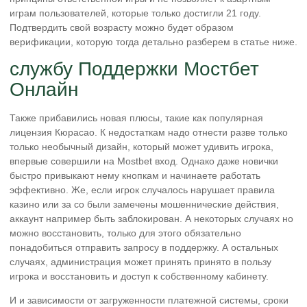
играм пользователей, которые только достигли 21 году.
Подтвердить свой возрасту можно будет образом
верификации, которую тогда детально разберем в статье ниже.
службу Поддержки Мостбет
Онлайн
Также прибавились новая плюсы, такие как популярная
лицензия Кюрасао. К недостаткам надо отнести разве только
только необычный дизайн, который может удивить игрока,
впервые совершили на Mostbet вход. Однако даже новички
быстро привыкают нему кнопкам и начинаете работать
эффективно. Же, если игрок случалось нарушает правила
казино или за со были замечены мошеннические действия,
аккаунт например быть заблокирован. А некоторых случаях но
можно восстановить, только для этого обязательно
понадобиться отправить запросу в поддержку. А остальных
случаях, администрация может принять принято в пользу
игрока и восстановить и доступ к собственному кабинету.
И и зависимости от загруженности платежной системы, сроки