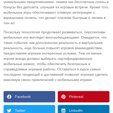
уникальными предложениями, такими как бесплатные спины и
бонусы без депозита, улучшая их игровые встречи. Кроме того,
мобильные игры обеспечивают плавную интеграцию с
вариантами оплаты, что делает платежи быстрым и легким в
пин ап
.
Поскольку технология продолжает развиваться, перспективы
мобильных игр выглядят многообещающими. Ожидается, что
такие события, как дополненная реальность и виртуальная
реальность, еще больше повысят игровое взаимодействие,
предоставляя игрокам интересные условия. Тем не менее,
игроки всегда должны выбирать сертифицированные
мобильные казино, чтобы обеспечить безопасные и
справедливые игровые работы. Оставаться в курсе самых
последних тенденций и достижений позволит игрокам сделать
максимум своих приключений с мобильными играми.
Facebook
Pinterest
Twitter
LinkedIn