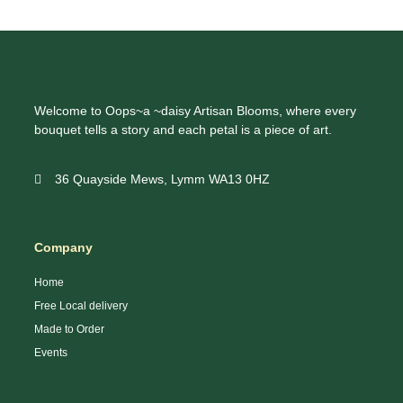
Welcome to Oops~a ~daisy Artisan Blooms, where every
bouquet tells a story and each petal is a piece of art.
36 Quayside Mews, Lymm WA13 0HZ
Company
Home
Free Local delivery
Made to Order
Events