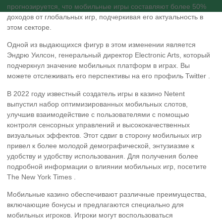
прогнозируется, что мобильные игры составляют более 50%
доходов от глобальных игр, подчеркивая его актуальность в
этом секторе.
Одной из выдающихся фигур в этом изменении является
Эндрю Уилсон, генеральный директор Electronic Arts, который
подчеркнул значение мобильных платформ в играх. Вы
можете отслеживать его перспективы на его
профиль Twitter
.
В 2022 году известный создатель игры в казино Netent
выпустил набор оптимизированных мобильных слотов,
улучшив взаимодействие с пользователями с помощью
контроля сенсорных управлений и высококачественных
визуальных эффектов. Этот сдвиг в сторону мобильных игр
привел к более молодой демографической, энтузиазме к
удобству и удобству использования. Для получения более
подробной информации о влиянии мобильных игр, посетите
The New York Times
.
Мобильные казино обеспечивают различные преимущества,
включающие бонусы и предлагаются специально для
мобильных игроков. Игроки могут воспользоваться