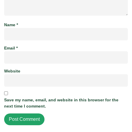
Name
*
Email
*
Website
Save my name, email, and website in this browser for the
next time I comment.